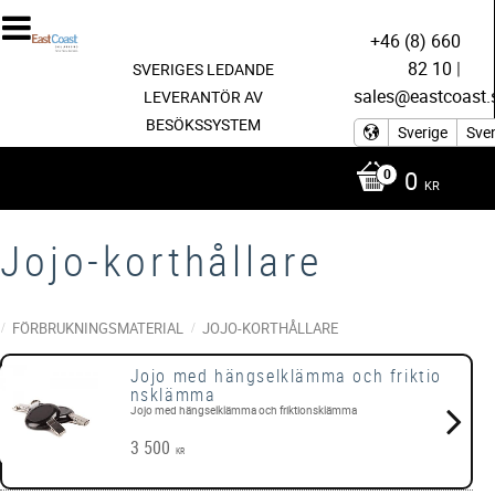
+46 (8) 660
82 10
|
SVERIGES LEDANDE
sales@eastcoast.
LEVERANTÖR AV
BESÖKSSYSTEM
Sverige
Sve
0
KR
Jojo-korthållare
FÖRBRUKNINGSMATERIAL
JOJO-KORTHÅLLARE
Jojo med hängselklämma och friktio
nsklämma
Jojo med hängselklämma och friktionsklämma
3 500
KR