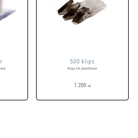
r
500 klips
rent
Klips till plastfickor
1 200
KR