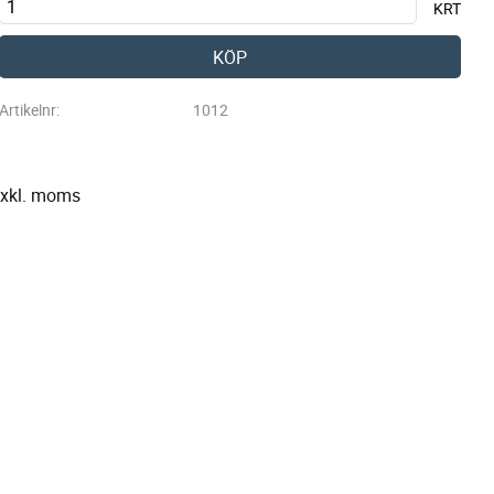
KRT
KÖP
Artikelnr
1012
exkl. moms