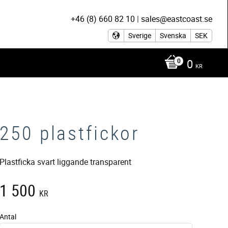
+46 (8) 660 82 10
|
sales@eastcoast.se
Sverige
Svenska
SEK
0
KR
250 plastfickor
Plastficka svart liggande transparent
1 500
KR
Antal