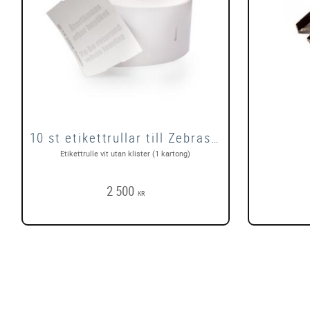
10 st etikettrullar till Zebraskrivare
Etikettrulle vit utan klister (1 kartong)
2 500
KR