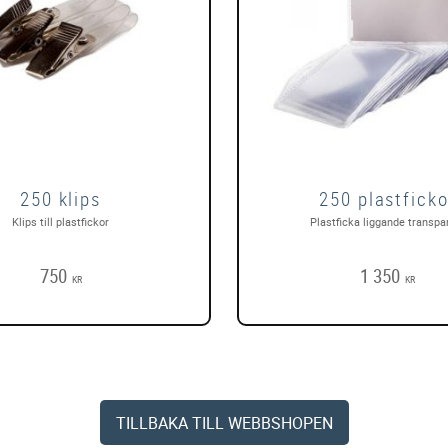
250 klips
250 plastficko
Klips till plastfickor
Plastficka liggande transpa
750
1 350
KR
KR
TILLBAKA TILL WEBBSHOPEN