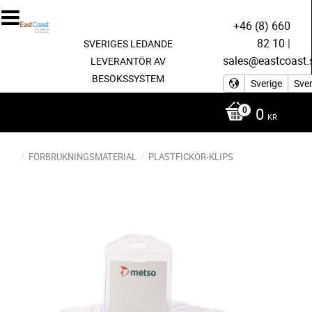
+46 (8) 660
82 10
|
SVERIGES LEDANDE
sales@eastcoast.
LEVERANTÖR AV
BESÖKSSYSTEM
Sverige
Sve
0
KR
FÖRBRUKNINGSMATERIAL
PLASTFICKOR-KLIPS