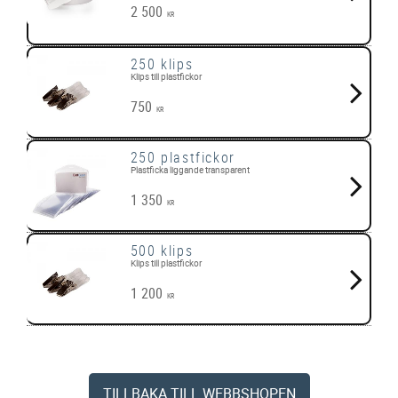
2 500
KR
250 klips
Klips till plastfickor
750
KR
250 plastfickor
Plastficka liggande transparent
1 350
KR
500 klips
Klips till plastfickor
1 200
KR
TILLBAKA TILL WEBBSHOPEN