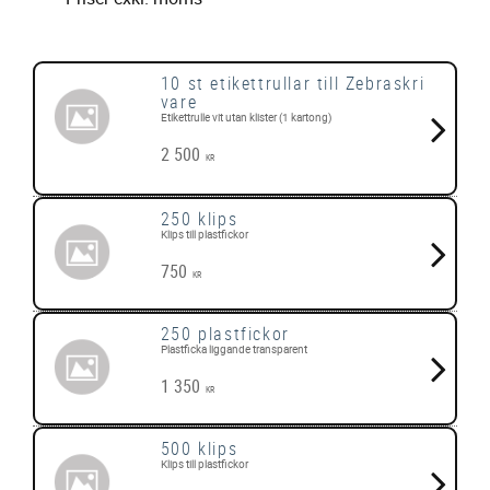
10 st etikettrullar till Zebraskri
vare
Etikettrulle vit utan klister (1 kartong)
2 500
KR
250 klips
Klips till plastfickor
750
KR
250 plastfickor
Plastficka liggande transparent
1 350
KR
500 klips
Klips till plastfickor