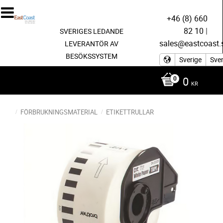
+46 (8) 660
82 10
|
SVERIGES LEDANDE
sales@eastcoast.
LEVERANTÖR AV
BESÖKSSYSTEM
Sverige
Sve
0
KR
FÖRBRUKNINGSMATERIAL
ETIKETTRULLAR