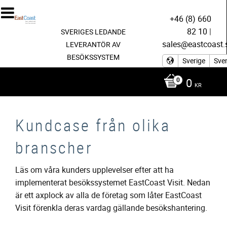
+46 (8) 660
82 10
|
SVERIGES LEDANDE
sales@eastcoast.
LEVERANTÖR AV
BESÖKSSYSTEM
Sverige
Sve
0
KR
Kundcase från olika
branscher
Läs om våra kunders upplevelser efter att ha
implementerat besökssystemet EastCoast Visit. Nedan
är ett axplock av alla de företag som låter EastCoast
Visit förenkla deras vardag gällande besökshantering.