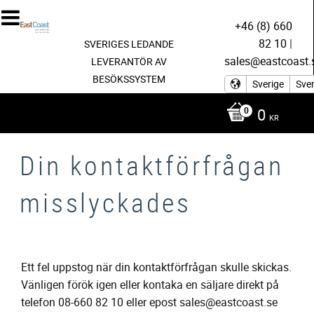
+46 (8) 660
82 10
|
SVERIGES LEDANDE
sales@eastcoast.
LEVERANTÖR AV
BESÖKSSYSTEM
Sverige
Sve
0
KR
Din kontaktförfrågan
misslyckades
Ett fel uppstog när din kontaktförfrågan skulle skickas.
Vänligen förök igen eller kontaka en säljare direkt på
telefon 08-660 82 10 eller epost sales@eastcoast.se