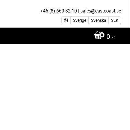
+46 (8) 660 82 10
|
sales@eastcoast.se
Sverige
Svenska
SEK
0
KR