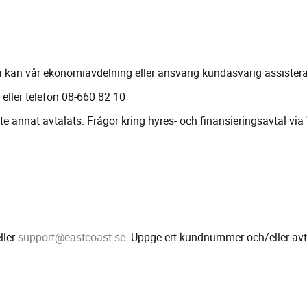
så kan vår ekonomiavdelning eller ansvarig kundasvarig assistera
eller telefon 08-660 82 10
e annat avtalats. Frågor kring hyres- och finansieringsavtal via 
ller
support@eastcoast.se
. Uppge ert kundnummer och/eller av